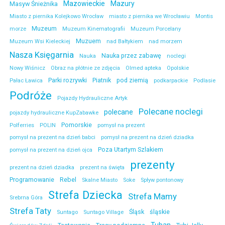
Mazowieckie
Mazury
Masyw Śnieżnika
Miasto z piernika Kolejkowo Wrocław
miasto z piernika we Wrocławiu
Montis
Muzeum
morze
Muzeum Kinematografii
Muzeum Porcelany
Muzuem
Muzeum Wsi Kieleckiej
nad Bałtykiem
nad morzem
Nasza Księgarnia
Nauka przez zabawę
Nauka
noclegi
Nowy Wiśnicz
Obraz na płótnie ze zdjęcia
Olmed apteka
Opolskie
Parki rozrywki
Piatnik
pod ziemią
Pałac Ławica
podkarpackie
Podlasie
Podróże
Pojazdy Hydrauliczne Artyk
Polecane noclegi
polecane
pojazdy hydrauliczne KupZabawke
Pomorskie
Polferries
POLIN
pomysł na prezent
pomysł na prezent na dzień babci
pomysł na prezent na dzień dziadka
Poza Utartym Szlakiem
pomysł na prezent na dzień ojca
prezenty
prezent na dzień dziadka
prezent na święta
Programowanie
Rebel
Skalne Miasto
Soke
Spływ pontonowy
Strefa Dziecka
Strefa Mamy
Srebrna Góra
Strefa Taty
Śląsk
śląskie
Suntago
Suntago Village