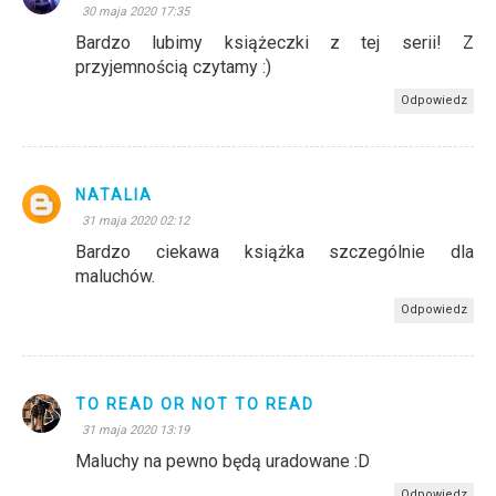
30 maja 2020 17:35
Bardzo lubimy książeczki z tej serii! Z
przyjemnością czytamy :)
Odpowiedz
NATALIA
31 maja 2020 02:12
Bardzo ciekawa książka szczególnie dla
maluchów.
Odpowiedz
TO READ OR NOT TO READ
31 maja 2020 13:19
Maluchy na pewno będą uradowane :D
Odpowiedz