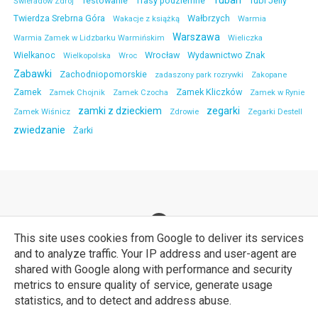
Tuban
Testowanie
Trasy podziemne
Tubi Jelly
Świeradów Zdrój
Twierdza Srebrna Góra
Wałbrzych
Wakacje z książką
Warmia
Warszawa
Warmia Zamek w Lidzbarku Warmińskim
Wieliczka
Wielkanoc
Wrocław
Wydawnictwo Znak
Wielkopolska
Wroc
Zabawki
Zachodniopomorskie
zadaszony park rozrywki
Zakopane
Zamek
Zamek Kliczków
Zamek Chojnik
Zamek Czocha
Zamek w Rynie
zamki z dzieckiem
zegarki
Zamek Wiśnicz
Zdrowie
Zegarki Destell
zwiedzanie
Żarki
This site uses cookies from Google to deliver its services
and to analyze traffic. Your IP address and user-agent are
shared with Google along with performance and security
metrics to ensure quality of service, generate usage
© A-W-Z-D. Wszelkie prawa zastrzeżone. Wsparcie techniczne bloga:
statistics, and to detect and address abuse.
WebLove.PL
.