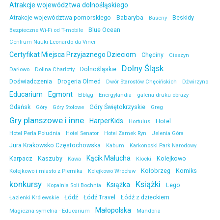
Atrakcje województwa dolnośląskiego
Atrakcje województwa pomorskiego
Babaryba
Beskidy
Baseny
Blue Ocean
Bezpieczne Wi-Fi od T-mobile
Centrum Nauki Leonardo da Vinci
Certyfikat Miejsca Przyjaznego Dzieciom
Chęciny
Cieszyn
Dolny Śląsk
Dolnośląskie
Darłowo
Dolina Charlotty
Doświadczenia
Drogeria Olmed
Dwór Starostów Chęcińskich
Dźwirzyno
Educarium
Egmont
Elbląg
Energylandia
galeria druku obrazy
Gdańsk
Góry Świętokrzyskie
Góry
Góry Stołowe
Greg
Gry planszowe i inne
HarperKids
Hotel
Hortulus
Hotel Perła Południa
Hotel Senator
Hotel Zamek Ryn
Jelenia Góra
Jura Krakowsko Częstochowska
Kabum
Karkonoski Park Narodowy
Kącik Malucha
Karpacz
Kaszuby
Kolejkowo
Kawa
Klocki
Kołobrzeg
Komiks
Kolejkowo i miasto z Piernika
Kolejkowo Wrocław
konkursy
Książki
Książka
Lego
Kopalnia Soli Bochnia
Łódź
Łódź Travel
Łódź z dzieckiem
Łazienki Królewskie
Małopolska
Magiczna symetria - Educarium
Mandoria