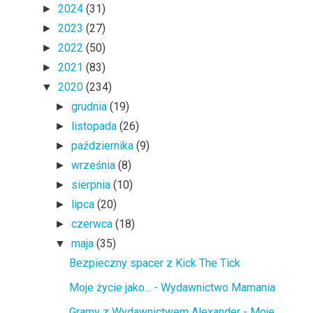
2024
(31)
►
2023
(27)
►
2022
(50)
►
2021
(83)
►
2020
(234)
▼
grudnia
(19)
►
listopada
(26)
►
października
(9)
►
września
(8)
►
sierpnia
(10)
►
lipca
(20)
►
czerwca
(18)
►
maja
(35)
▼
Bezpieczny spacer z Kick The Tick
Moje życie jako... - Wydawnictwo Mamania
Gramy z Wydawnictwem Alexander - Moje