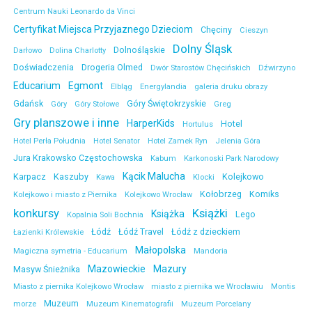
Centrum Nauki Leonardo da Vinci
Certyfikat Miejsca Przyjaznego Dzieciom
Chęciny
Cieszyn
Dolny Śląsk
Dolnośląskie
Darłowo
Dolina Charlotty
Doświadczenia
Drogeria Olmed
Dwór Starostów Chęcińskich
Dźwirzyno
Educarium
Egmont
Elbląg
Energylandia
galeria druku obrazy
Gdańsk
Góry Świętokrzyskie
Góry
Góry Stołowe
Greg
Gry planszowe i inne
HarperKids
Hotel
Hortulus
Hotel Perła Południa
Hotel Senator
Hotel Zamek Ryn
Jelenia Góra
Jura Krakowsko Częstochowska
Kabum
Karkonoski Park Narodowy
Kącik Malucha
Karpacz
Kaszuby
Kolejkowo
Kawa
Klocki
Kołobrzeg
Komiks
Kolejkowo i miasto z Piernika
Kolejkowo Wrocław
konkursy
Książki
Książka
Lego
Kopalnia Soli Bochnia
Łódź
Łódź Travel
Łódź z dzieckiem
Łazienki Królewskie
Małopolska
Magiczna symetria - Educarium
Mandoria
Mazowieckie
Mazury
Masyw Śnieżnika
Miasto z piernika Kolejkowo Wrocław
miasto z piernika we Wrocławiu
Montis
Muzeum
morze
Muzeum Kinematografii
Muzeum Porcelany