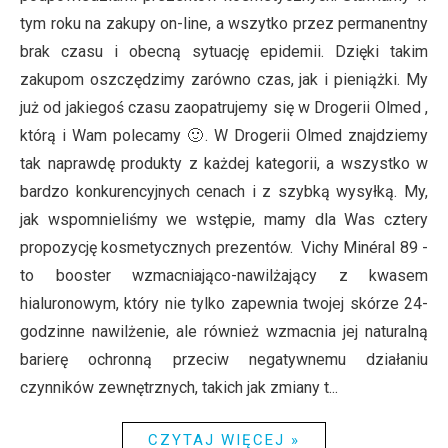
tym roku na zakupy on-line, a wszytko przez permanentny
brak czasu i obecną sytuację epidemii. Dzięki takim
zakupom oszczędzimy zarówno czas, jak i pieniążki. My
już od jakiegoś czasu zaopatrujemy się w Drogerii Olmed ,
którą i Wam polecamy 🙂. W Drogerii Olmed znajdziemy
tak naprawdę produkty z każdej kategorii, a wszystko w
bardzo konkurencyjnych cenach i z szybką wysyłką. My,
jak wspomnieliśmy we wstępie, mamy dla Was cztery
propozycję kosmetycznych prezentów. Vichy Minéral 89 -
to booster wzmacniająco-nawilżający z kwasem
hialuronowym, który nie tylko zapewnia twojej skórze 24-
godzinne nawilżenie, ale również wzmacnia jej naturalną
barierę ochronną przeciw negatywnemu działaniu
czynników zewnętrznych, takich jak zmiany t...
CZYTAJ WIĘCEJ »