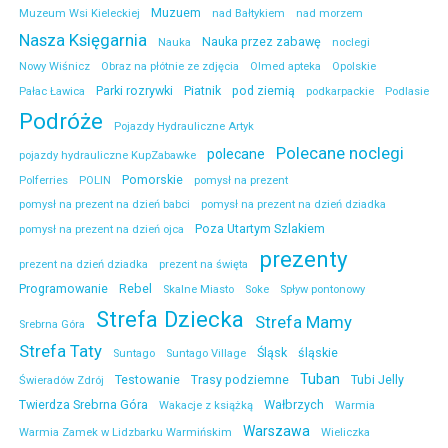
Muzuem
Muzeum Wsi Kieleckiej
nad Bałtykiem
nad morzem
Nasza Księgarnia
Nauka przez zabawę
Nauka
noclegi
Nowy Wiśnicz
Obraz na płótnie ze zdjęcia
Olmed apteka
Opolskie
Parki rozrywki
Piatnik
pod ziemią
Pałac Ławica
podkarpackie
Podlasie
Podróże
Pojazdy Hydrauliczne Artyk
Polecane noclegi
polecane
pojazdy hydrauliczne KupZabawke
Pomorskie
Polferries
POLIN
pomysł na prezent
pomysł na prezent na dzień babci
pomysł na prezent na dzień dziadka
Poza Utartym Szlakiem
pomysł na prezent na dzień ojca
prezenty
prezent na dzień dziadka
prezent na święta
Programowanie
Rebel
Skalne Miasto
Soke
Spływ pontonowy
Strefa Dziecka
Strefa Mamy
Srebrna Góra
Strefa Taty
Śląsk
śląskie
Suntago
Suntago Village
Tuban
Testowanie
Trasy podziemne
Tubi Jelly
Świeradów Zdrój
Twierdza Srebrna Góra
Wałbrzych
Wakacje z książką
Warmia
Warszawa
Warmia Zamek w Lidzbarku Warmińskim
Wieliczka