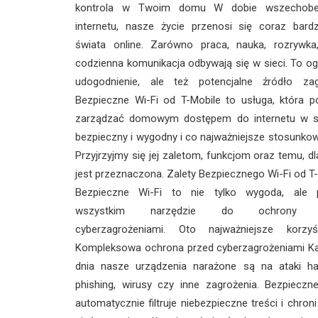
kontrola w Twoim domu W dobie wszechobe
internetu, nasze życie przenosi się coraz bardz
świata online. Zarówno praca, nauka, rozrywka,
codzienna komunikacja odbywają się w sieci. To 
udogodnienie, ale też potencjalne źródło zag
Bezpieczne Wi-Fi od T-Mobile to usługa, która p
zarządzać domowym dostępem do internetu w 
bezpieczny i wygodny i co najważniejsze stosunkow
Przyjrzyjmy się jej zaletom, funkcjom oraz temu, d
jest przeznaczona. Zalety Bezpiecznego Wi-Fi od T
Bezpieczne Wi-Fi to nie tylko wygoda, ale 
wszystkim narzędzie do ochrony 
cyberzagrożeniami. Oto najważniejsze korzyś
Kompleksowa ochrona przed cyberzagrożeniami K
dnia nasze urządzenia narażone są na ataki ha
phishing, wirusy czy inne zagrożenia. Bezpieczn
automatycznie filtruje niebezpieczne treści i chron