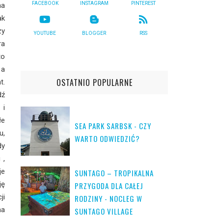
FACEBOOK
INSTAGRAM
PINTEREST
na
ak
zy
YOUTUBE
BLOGGER
RSS
ra
to
 a
OSTATNIO POPULARNE
t.
dź
 i
łe
SEA PARK SARBSK - CZY
u,
WARTO ODWIEDZIĆ?
dy
 ,
je
SUNTAGO – TROPIKALNA
ję
PRZYGODA DLA CAŁEJ
ji
RODZINY - NOCLEG W
na
SUNTAGO VILLAGE