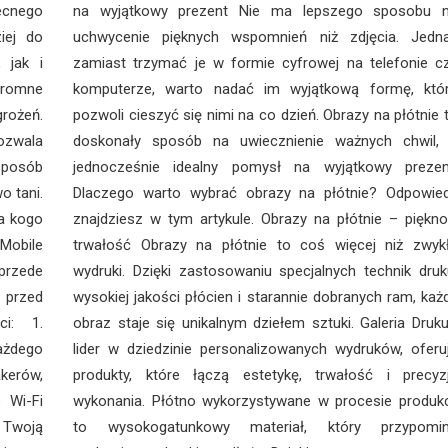
cnego
na wyjątkowy prezent Nie ma lepszego sposobu 
iej do
uchwycenie pięknych wspomnień niż zdjęcia. Jedn
 jak i
zamiast trzymać je w formie cyfrowej na telefonie c
ogromne
komputerze, warto nadać im wyjątkową formę, któ
rożeń.
pozwoli cieszyć się nimi na co dzień. Obrazy na płótnie 
ozwala
doskonały sposób na uwiecznienie ważnych chwil,
sposób
jednocześnie idealny pomysł na wyjątkowy prezen
o tani.
Dlaczego warto wybrać obrazy na płótnie? Odpowie
la kogo
znajdziesz w tym artykule. Obrazy na płótnie – piękno
-Mobile
trwałość Obrazy na płótnie to coś więcej niż zwyk
przede
wydruki. Dzięki zastosowaniu specjalnych technik druk
przed
wysokiej jakości płócien i starannie dobranych ram, każ
ci: 1.
obraz staje się unikalnym dziełem sztuki. Galeria Druku
ażdego
lider w dziedzinie personalizowanych wydruków, oferu
kerów,
produkty, które łączą estetykę, trwałość i precyz
e Wi-Fi
wykonania. Płótno wykorzystywane w procesie produkc
i Twoją
to wysokogatunkowy materiał, który przypomi