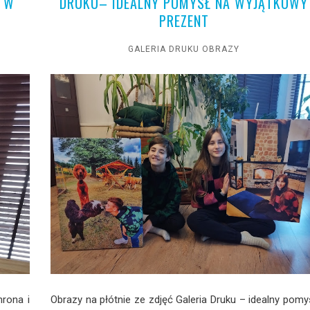
 W
DRUKU– IDEALNY POMYSŁ NA WYJĄTKOWY
PREZENT
GALERIA DRUKU OBRAZY
rona i
Obrazy na płótnie ze zdjęć Galeria Druku – idealny pomy