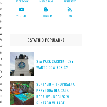
FACEBOOK
INSTAGRAM
PINTEREST
tu
go
ę,
YOUTUBE
BLOGGER
RSS
ej
e.
 w
OSTATNIO POPULARNE
IV
ów
a,
 z
SEA PARK SARBSK - CZY
zo
WARTO ODWIEDZIĆ?
zy
go
 w
SUNTAGO – TROPIKALNA
my
PRZYGODA DLA CAŁEJ
ie
RODZINY - NOCLEG W
i,
SUNTAGO VILLAGE