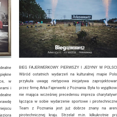
BIEG FAJERWERKOWY. PIERWSZY I JEDYNY W POLSC
dealne
Wśród ostatnich wydarzeń na kulturalnej mapie Pols
piękne
przykuła uwagę nietypowa inicjatywa zaprojektowa
sce, w
przez firmę Arka Fajerwerki z Poznania. Była to wyjątkow
orami i
nie mająca wcześniej precedensu impreza charytatyw
dealne
łącząca w sobie wydarzenie sportowe i pirotechniczn
aprawdę
Team z Poznania jest już dobrze znany na aren
iejscu
pirotechnicznej kraju. Strzelał m.in. kilkukrotnie pr
jeziora