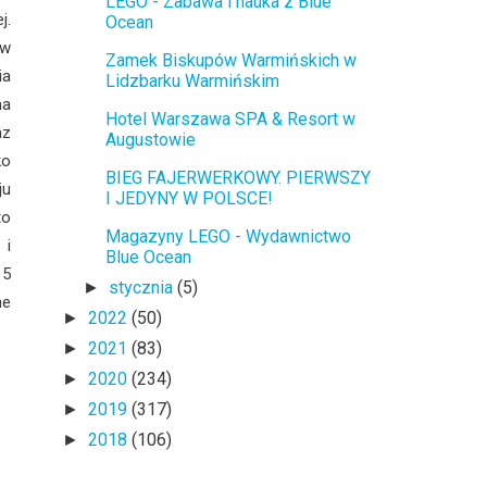
LEGO - Zabawa i nauka z Blue
j.
Ocean
 w
Zamek Biskupów Warmińskich w
ia
Lidzbarku Warmińskim
na
Hotel Warszawa SPA & Resort w
az
Augustowie
ko
BIEG FAJERWERKOWY. PIERWSZY
ju
I JEDYNY W POLSCE!
to
Magazyny LEGO - Wydawnictwo
 i
Blue Ocean
 5
stycznia
(5)
►
ne
2022
(50)
►
2021
(83)
►
2020
(234)
►
2019
(317)
►
2018
(106)
►