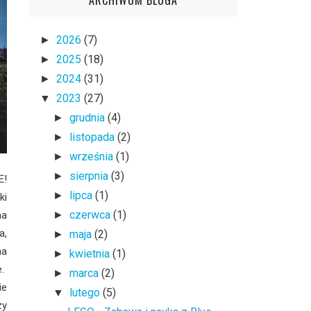
2026
(7)
►
2025
(18)
►
2024
(31)
►
2023
(27)
▼
grudnia
(4)
►
listopada
(2)
►
września
(1)
►
sierpnia
(3)
►
E!
lipca
(1)
►
ki
czerwca
(1)
na
►
a,
maja
(2)
►
na
kwietnia
(1)
►
e.
marca
(2)
►
ie
lutego
(5)
▼
zy