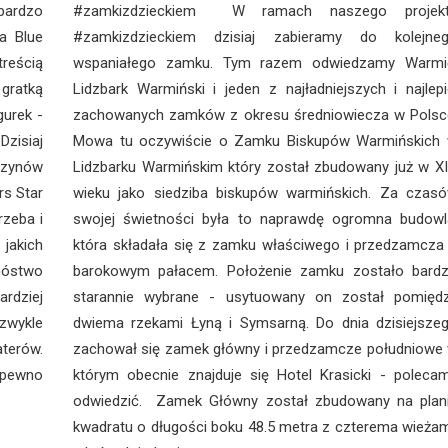
bardzo
#zamkizdzieckiem W ramach naszego projek
a Blue
#zamkizdzieckiem dzisiaj zabieramy do kolejne
reścią
wspaniałego zamku. Tym razem odwiedzamy Warmi
 gratką
Lidzbark Warmiński i jeden z najładniejszych i najlepi
gurek -
zachowanych zamków z okresu średniowiecza w Polsc
zisiaj
Mowa tu oczywiście o Zamku Biskupów Warmińskich
zynów
Lidzbarku Warmińskim który został zbudowany już w X
rs Star
wieku jako siedziba biskupów warmińskich. Za czas
rzeba i
swojej świetności była to naprawdę ogromna budowl
 jakich
która składała się z zamku właściwego i przedzamcza
nóstwo
barokowym pałacem. Położenie zamku zostało bard
rdziej
starannie wybrane - usytuowany on został pomięd
zwykle
dwiema rzekami Łyną i Symsarną. Do dnia dzisiejsze
terów.
zachował się zamek główny i przedzamcze południowe
 pewno
którym obecnie znajduje się Hotel Krasicki - poleca
odwiedzić. Zamek Główny został zbudowany na plan
kwadratu o długości boku 48.5 metra z czterema wieżam