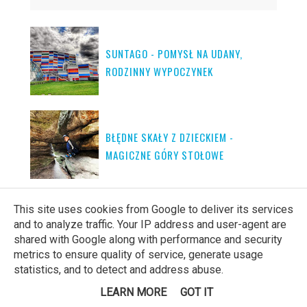
SUNTAGO - POMYSŁ NA UDANY,
RODZINNY WYPOCZYNEK
BŁĘDNE SKAŁY Z DZIECKIEM -
MAGICZNE GÓRY STOŁOWE
This site uses cookies from Google to deliver its services
HOTEL ZAMEK RYN - WYPOCZYNEK Z
and to analyze traffic. Your IP address and user-agent are
DZIEĆMI W KRÓLEWSKIM STYLU
shared with Google along with performance and security
metrics to ensure quality of service, generate usage
statistics, and to detect and address abuse.
LEARN MORE
GOT IT
HOTEL ANDERS STARE JABŁONKI -