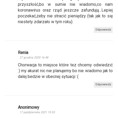
przyszłość,bo w sumie nie wiadomo,co nam
koronawirus oraz rząd jeszcze zafundują...Lepiej
poczekać,żeby nie stracić pieniędzy (tak jak to się
niestety zdarzało w tym roku).
Odpowiedz
Renia
27 grudnia 2020 16:48
Chorwacja to miejsce które tez chcemy odwiedzić
:) my akurat nic nie planujemy bo nie wiadomo jak to
dalej bedzie w obecnej sytuacji :(
Odpowiedz
Anonimowy
17 października 2021 19:55