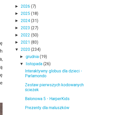
2026
(7)
►
2025
(18)
►
2024
(31)
►
2023
(27)
►
2022
(50)
►
2021
(83)
►
ię
2020
(234)
▼
ch
grudnia
(19)
►
a,
listopada
(26)
▼
są
Interaktywny globus dla dzieci -
ię
Parlamondo
le
Zestaw pierwszych kodowanych
ścieżek
Balonowa 5 - HarperKids
Prezenty dla maluszków