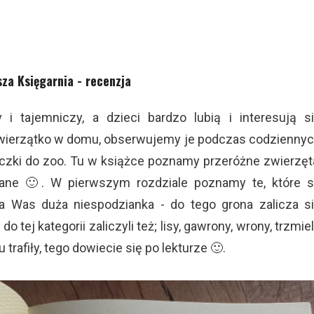
sza Księgarnia - recenzja
 i tajemniczy, a dzieci bardzo lubią i interesują s
zwierzątko w domu, obserwujemy je podczas codzienny
czki do zoo. Tu w książce poznamy przeróżne zwierzęt
nane 🙂. W pierwszym rozdziale poznamy te, które 
 na Was duża niespodzianka - do tego grona zalicza s
o tej kategorii zaliczyli też; lisy, gawrony, wrony, trzmie
trafiły, tego dowiecie się po lekturze 🙂.