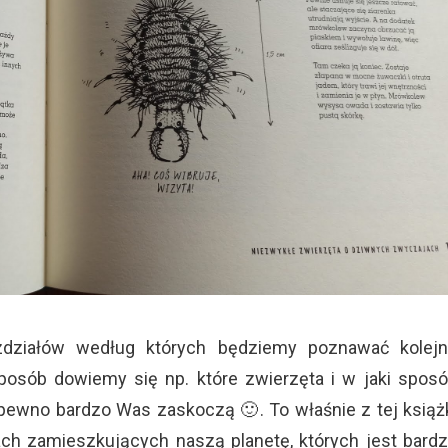
ozdziałów według których będziemy poznawać kolej
sposób dowiemy się np. które zwierzęta i w jaki spos
 pewno bardzo Was zaskoczą 🙂. To właśnie z tej książ
ch zamieszkujących naszą planetę, których jest bard