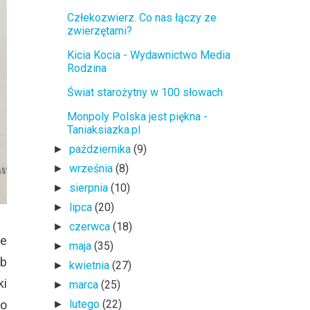
Człekozwierz. Co nas łączy ze
zwierzętami?
Kicia Kocia - Wydawnictwo Media
Rodzina
Świat starożytny w 100 słowach
Monpoly Polska jest piękna -
Taniaksiazka.pl
października
(9)
►
września
(8)
►
sierpnia
(10)
►
lipca
(20)
►
czerwca
(18)
►
ne
maja
(35)
►
ób
kwietnia
(27)
►
ki
marca
(25)
►
zo
lutego
(22)
►