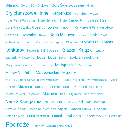
Gdańsk
Góry Świętokrzyskie
Góry
Góry Stołowe
Greg
Gry planszowe i inne
HarperKids
Hotel
Hortulus
Hotel Perła Południa
Hotel Senator
Hotel Zamek Ryn
Jelenia Góra
Jura Krakowsko Częstochowska
Kabum
Karkonoski Park Narodowy
Kącik Malucha
Karpacz
Kaszuby
Kolejkowo
Kawa
Klocki
Kołobrzeg
Komiks
Kolejkowo i miasto z Piernika
Kolejkowo Wrocław
konkursy
Książki
Książka
Lego
Kopalnia Soli Bochnia
Łódź
Łódź Travel
Łódź z dzieckiem
Łazienki Królewskie
Małopolska
Magiczna symetria - Educarium
Mandoria
Mazowieckie
Mazury
Masyw Śnieżnika
Miasto z piernika Kolejkowo Wrocław
miasto z piernika we Wrocławiu
Montis
Muzeum
morze
Muzeum Kinematografii
Muzeum Porcelany
Muzuem
Muzeum Wsi Kieleckiej
nad Bałtykiem
nad morzem
Nasza Księgarnia
Nauka przez zabawę
Nauka
noclegi
Nowy Wiśnicz
Obraz na płótnie ze zdjęcia
Olmed apteka
Opolskie
Parki rozrywki
Piatnik
pod ziemią
Pałac Ławica
podkarpackie
Podlasie
Podróże
Pojazdy Hydrauliczne Artyk