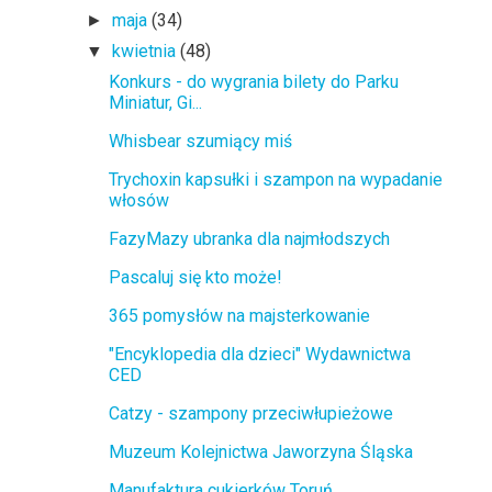
maja
(34)
►
kwietnia
(48)
▼
Konkurs - do wygrania bilety do Parku
Miniatur, Gi...
Whisbear szumiący miś
Trychoxin kapsułki i szampon na wypadanie
włosów
FazyMazy ubranka dla najmłodszych
Pascaluj się kto może!
365 pomysłów na majsterkowanie
"Encyklopedia dla dzieci" Wydawnictwa
CED
Catzy - szampony przeciwłupieżowe
Muzeum Kolejnictwa Jaworzyna Śląska
Manufaktura cukierków Toruń