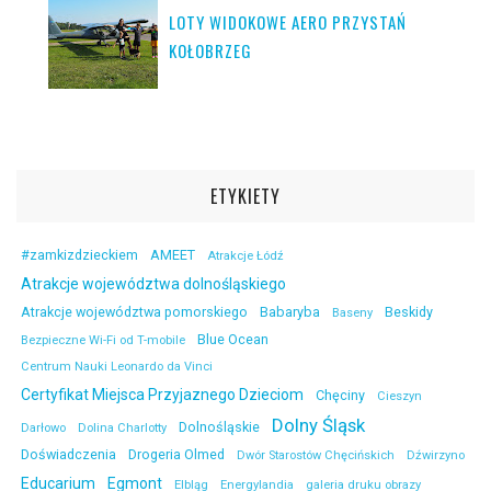
LOTY WIDOKOWE AERO PRZYSTAŃ
KOŁOBRZEG
ETYKIETY
#zamkizdzieckiem
AMEET
Atrakcje Łódź
Atrakcje województwa dolnośląskiego
Atrakcje województwa pomorskiego
Babaryba
Beskidy
Baseny
Blue Ocean
Bezpieczne Wi-Fi od T-mobile
Centrum Nauki Leonardo da Vinci
Certyfikat Miejsca Przyjaznego Dzieciom
Chęciny
Cieszyn
Dolny Śląsk
Dolnośląskie
Darłowo
Dolina Charlotty
Doświadczenia
Drogeria Olmed
Dwór Starostów Chęcińskich
Dźwirzyno
Educarium
Egmont
Elbląg
Energylandia
galeria druku obrazy