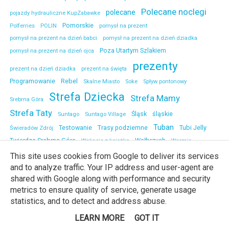
Polecane noclegi
polecane
pojazdy hydrauliczne KupZabawke
Pomorskie
Polferries
POLIN
pomysł na prezent
pomysł na prezent na dzień babci
pomysł na prezent na dzień dziadka
Poza Utartym Szlakiem
pomysł na prezent na dzień ojca
prezenty
prezent na dzień dziadka
prezent na święta
Programowanie
Rebel
Skalne Miasto
Soke
Spływ pontonowy
Strefa Dziecka
Strefa Mamy
Srebrna Góra
Strefa Taty
Śląsk
śląskie
Suntago
Suntago Village
Tuban
Testowanie
Trasy podziemne
Tubi Jelly
Świeradów Zdrój
Twierdza Srebrna Góra
Wałbrzych
Wakacje z książką
Warmia
Warszawa
Warmia Zamek w Lidzbarku Warmińskim
Wieliczka
This site uses cookies from Google to deliver its services
and to analyze traffic. Your IP address and user-agent are
Wielkanoc
Wrocław
Wydawnictwo Znak
Wielkopolska
Wroc
shared with Google along with performance and security
Zabawki
Zachodniopomorskie
zadaszony park rozrywki
Zakopane
metrics to ensure quality of service, generate usage
Zamek
Zamek Kliczków
Zamek Chojnik
Zamek Czocha
Zamek w Rynie
statistics, and to detect and address abuse.
zamki z dzieckiem
zegarki
Zamek Wiśnicz
Zdrowie
Zegarki Destell
LEARN MORE
GOT IT
zwiedzanie
Żarki