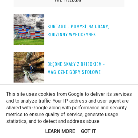
SUNTAGO - POMYSŁ NA UDANY,
RODZINNY WYPOCZYNEK
BŁĘDNE SKAŁY Z DZIECKIEM -
MAGICZNE GÓRY STOŁOWE
This site uses cookies from Google to deliver its services
HOTEL ZAMEK RYN - WYPOCZYNEK Z
and to analyze traffic. Your IP address and user-agent are
shared with Google along with performance and security
DZIEĆMI W KRÓLEWSKIM STYLU
metrics to ensure quality of service, generate usage
statistics, and to detect and address abuse.
LEARN MORE
GOT IT
HOTEL ANDERS STARE JABŁONKI -