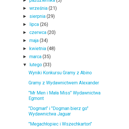
października
(5)
►
września
(21)
►
sierpnia
(29)
►
lipca
(26)
►
czerwca
(20)
►
maja
(34)
►
kwietnia
(48)
►
marca
(35)
►
lutego
(33)
▼
Wyniki Konkursu Gramy z Abino
Gramy z Wydawnictwem Alexander
"Mr Men i Mała Miss" Wydawnictwa
Egmont
"Dogman" i "Dogman bierz go"
Wydawnictwa Jaguar
"Megachłopiec i Wszechkarton"