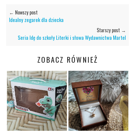
← Nowszy post
Idealny zegarek dla dziecka
Starszy post →
Seria Idę do szkoły Literki i słowa Wydawnictwa Martel
ZOBACZ RÓWNIEŻ