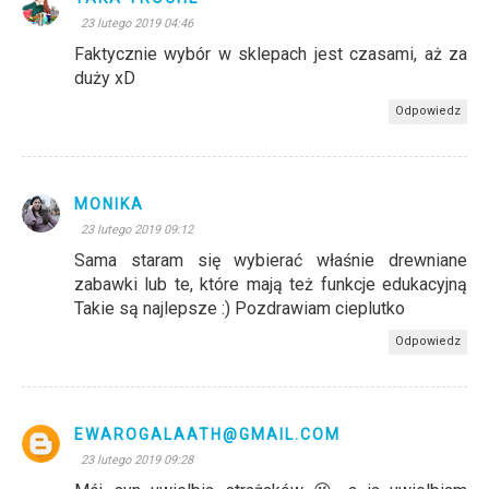
23 lutego 2019 04:46
Faktycznie wybór w sklepach jest czasami, aż za
duży xD
Odpowiedz
MONIKA
23 lutego 2019 09:12
Sama staram się wybierać właśnie drewniane
zabawki lub te, które mają też funkcje edukacyjną
Takie są najlepsze :) Pozdrawiam cieplutko
Odpowiedz
EWAROGALAATH@GMAIL.COM
23 lutego 2019 09:28