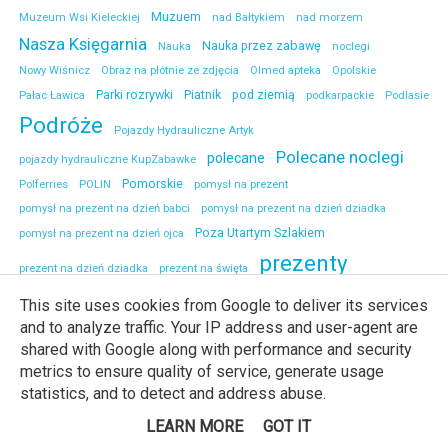
Muzuem
Muzeum Wsi Kieleckiej
nad Bałtykiem
nad morzem
Nasza Księgarnia
Nauka przez zabawę
Nauka
noclegi
Nowy Wiśnicz
Obraz na płótnie ze zdjęcia
Olmed apteka
Opolskie
Parki rozrywki
Piatnik
pod ziemią
Pałac Ławica
podkarpackie
Podlasie
Podróże
Pojazdy Hydrauliczne Artyk
Polecane noclegi
polecane
pojazdy hydrauliczne KupZabawke
Pomorskie
Polferries
POLIN
pomysł na prezent
pomysł na prezent na dzień babci
pomysł na prezent na dzień dziadka
Poza Utartym Szlakiem
pomysł na prezent na dzień ojca
prezenty
prezent na dzień dziadka
prezent na święta
Programowanie
Rebel
Skalne Miasto
Soke
Spływ pontonowy
This site uses cookies from Google to deliver its services
Strefa Dziecka
Strefa Mamy
and to analyze traffic. Your IP address and user-agent are
Srebrna Góra
shared with Google along with performance and security
Strefa Taty
Śląsk
śląskie
Suntago
Suntago Village
metrics to ensure quality of service, generate usage
Tuban
Testowanie
Trasy podziemne
Tubi Jelly
Świeradów Zdrój
statistics, and to detect and address abuse.
Twierdza Srebrna Góra
Wałbrzych
Wakacje z książką
Warmia
LEARN MORE
GOT IT
Warszawa
Warmia Zamek w Lidzbarku Warmińskim
Wieliczka