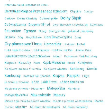
Centrum Nauki Leonardo da Vinci
Certyfikat Miejsca Przyjaznego Dzieciom
Chęciny
Cieszyn
Dolny Śląsk
Dolnośląskie
Darłowo
Dolina Charlotty
Doświadczenia
Drogeria Olmed
Dwór Starostów Chęcińskich
Dźwirzyno
Educarium
Egmont
Elbląg
Energylandia
galeria druku obrazy
Gdańsk
Góry Świętokrzyskie
Góry
Góry Stołowe
Greg
Gry planszowe i inne
HarperKids
Hotel
Hortulus
Hotel Perła Południa
Hotel Senator
Hotel Zamek Ryn
Jelenia Góra
Jura Krakowsko Częstochowska
Kabum
Karkonoski Park Narodowy
Kącik Malucha
Karpacz
Kaszuby
Kolejkowo
Kawa
Klocki
Kołobrzeg
Komiks
Kolejkowo i miasto z Piernika
Kolejkowo Wrocław
konkursy
Książki
Książka
Lego
Kopalnia Soli Bochnia
Łódź
Łódź Travel
Łódź z dzieckiem
Łazienki Królewskie
Małopolska
Magiczna symetria - Educarium
Mandoria
Mazowieckie
Mazury
Masyw Śnieżnika
Miasto z piernika Kolejkowo Wrocław
miasto z piernika we Wrocławiu
Montis
Muzeum
morze
Muzeum Kinematografii
Muzeum Porcelany