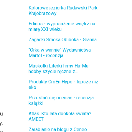
Kolorowe jeziorka Rudawski Park
Krajobrazowy
Edinos - wyposażenie wnętrz na
miarę XXI wieku
Zagadki Smoka Obiboka - Granna
"Orka w wannie" Wydawnictwa
Martel - recenzja
Maskotki Literki firmy Ha-Mu-
hobby szycie ręczne z...
Produkty CroEn Hypo - lepsze niż
eko
Przestań się oceniać - recenzja
książki
ku
Atlas. Kto lata dookoła świata?
AMEET
y.
Zarabianie na blogu z Ceneo
ie