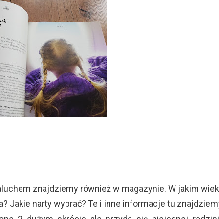
 maluchem znajdziemy również w magazynie. W jakim wie
Jakie narty wybrać? Te i inne informacje tu znajdziem
ne 2 dużym skrócie ale przyda się niejednej rodzin