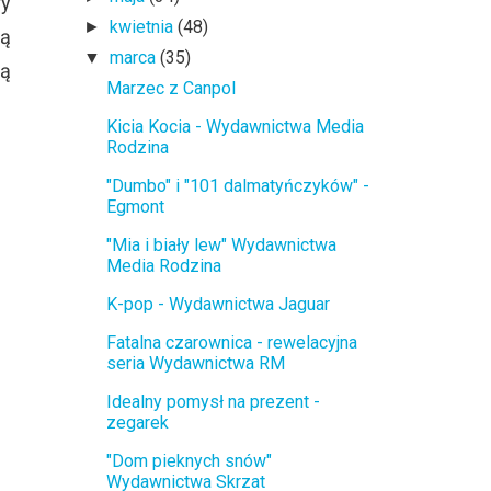
ry
kwietnia
(48)
►
są
marca
(35)
▼
cą
Marzec z Canpol
Kicia Kocia - Wydawnictwa Media
Rodzina
"Dumbo" i "101 dalmatyńczyków" -
Egmont
"Mia i biały lew" Wydawnictwa
Media Rodzina
K-pop - Wydawnictwa Jaguar
Fatalna czarownica - rewelacyjna
seria Wydawnictwa RM
Idealny pomysł na prezent -
zegarek
"Dom pieknych snów"
Wydawnictwa Skrzat