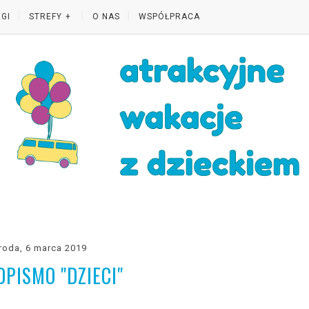
GI
STREFY
O NAS
WSPÓŁPRACA
roda, 6 marca 2019
OPISMO "DZIECI"