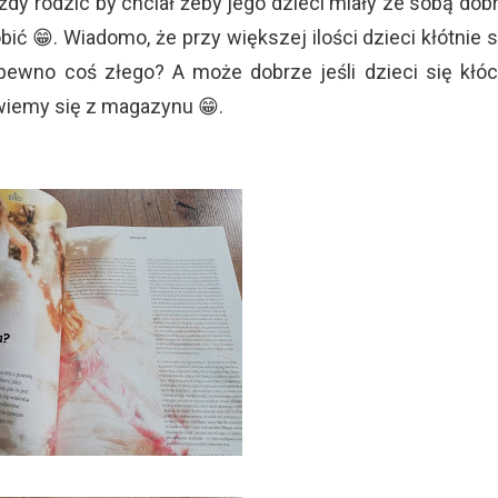
dy rodzic by chciał żeby jego dzieci miały ze sobą dob
robić 😁. Wiadomo, że przy większej ilości dzieci kłótnie 
pewno coś złego? A może dobrze jeśli dzieci się kłó
wiemy się z magazynu 😁.