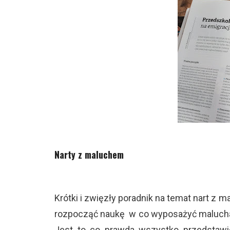
Narty z maluchem
Krótki i zwięzły poradnik na temat nart z
rozpocząć naukę w co wyposażyć malucha? 
Jest to co prawda wszystko przedstawio