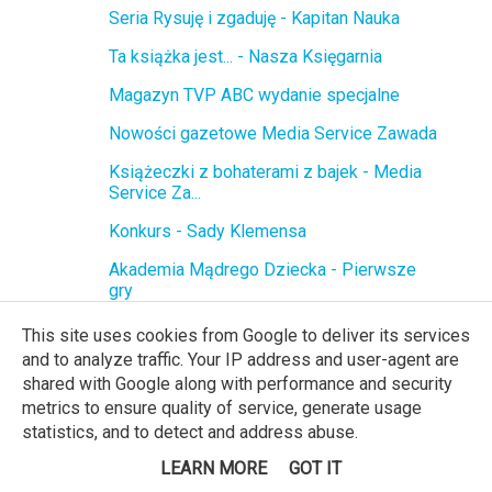
Seria Rysuję i zgaduję - Kapitan Nauka
Ta książka jest... - Nasza Księgarnia
Magazyn TVP ABC wydanie specjalne
Nowości gazetowe Media Service Zawada
Książeczki z bohaterami z bajek - Media
Service Za...
Konkurs - Sady Klemensa
Akademia Mądrego Dziecka - Pierwsze
gry
lutego
(22)
►
This site uses cookies from Google to deliver its services
stycznia
(15)
►
and to analyze traffic. Your IP address and user-agent are
2019
(317)
►
shared with Google along with performance and security
metrics to ensure quality of service, generate usage
2018
(106)
►
statistics, and to detect and address abuse.
LEARN MORE
GOT IT