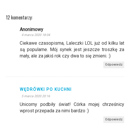
12 komentarzy:
Anonimowy
4 marca 2020 18:04
Ciekawe czasopisma, Laleczki LOL już od kilku lat
są popularne. Mój synek jest jeszcze troszkę za
mały, ale za jakiś rok czy dwa to się zmieni. :)
Odpowiedz
WĘDRÓWKI PO KUCHNI
5 marca 2020 20:16
Unicorny podbiły świat! Córka mojej chrześnicy
wprost przepada za nimi bardzo :)
Odpowiedz