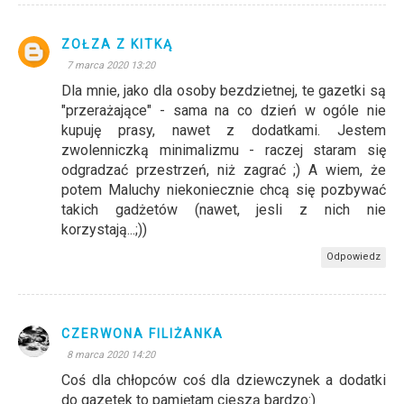
ZOŁZA Z KITKĄ
7 marca 2020 13:20
Dla mnie, jako dla osoby bezdzietnej, te gazetki są
"przerażające" - sama na co dzień w ogóle nie
kupuję prasy, nawet z dodatkami. Jestem
zwolenniczką minimalizmu - raczej staram się
odgradzać przestrzeń, niż zagrać ;) A wiem, że
potem Maluchy niekoniecznie chcą się pozbywać
takich gadżetów (nawet, jesli z nich nie
korzystają...;))
Odpowiedz
CZERWONA FILIŻANKA
8 marca 2020 14:20
Coś dla chłopców coś dla dziewczynek a dodatki
do gazetek to pamiętam cieszą bardzo:)