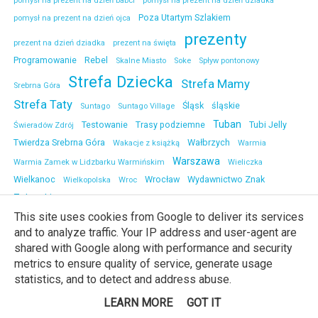
pomysł na prezent na dzień babci
pomysł na prezent na dzień dziadka
Poza Utartym Szlakiem
pomysł na prezent na dzień ojca
prezenty
prezent na dzień dziadka
prezent na święta
Programowanie
Rebel
Skalne Miasto
Soke
Spływ pontonowy
Strefa Dziecka
Strefa Mamy
Srebrna Góra
Strefa Taty
Śląsk
śląskie
Suntago
Suntago Village
Tuban
Testowanie
Trasy podziemne
Tubi Jelly
Świeradów Zdrój
Twierdza Srebrna Góra
Wałbrzych
Wakacje z książką
Warmia
Warszawa
Warmia Zamek w Lidzbarku Warmińskim
Wieliczka
Wielkanoc
Wrocław
Wydawnictwo Znak
Wielkopolska
Wroc
Zabawki
Zachodniopomorskie
zadaszony park rozrywki
Zakopane
This site uses cookies from Google to deliver its services
Zamek
Zamek Kliczków
Zamek Chojnik
Zamek Czocha
Zamek w Rynie
and to analyze traffic. Your IP address and user-agent are
zamki z dzieckiem
zegarki
Zamek Wiśnicz
Zdrowie
Zegarki Destell
shared with Google along with performance and security
zwiedzanie
Żarki
metrics to ensure quality of service, generate usage
statistics, and to detect and address abuse.
LEARN MORE
GOT IT