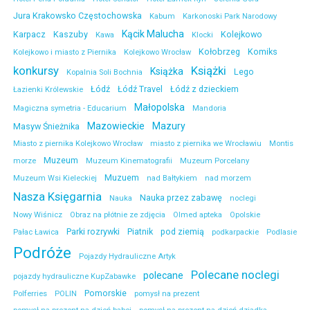
Jura Krakowsko Częstochowska
Kabum
Karkonoski Park Narodowy
Kącik Malucha
Karpacz
Kaszuby
Kolejkowo
Kawa
Klocki
Kołobrzeg
Komiks
Kolejkowo i miasto z Piernika
Kolejkowo Wrocław
konkursy
Książki
Książka
Lego
Kopalnia Soli Bochnia
Łódź
Łódź Travel
Łódź z dzieckiem
Łazienki Królewskie
Małopolska
Magiczna symetria - Educarium
Mandoria
Mazowieckie
Mazury
Masyw Śnieżnika
Miasto z piernika Kolejkowo Wrocław
miasto z piernika we Wrocławiu
Montis
Muzeum
morze
Muzeum Kinematografii
Muzeum Porcelany
Muzuem
Muzeum Wsi Kieleckiej
nad Bałtykiem
nad morzem
Nasza Księgarnia
Nauka przez zabawę
Nauka
noclegi
Nowy Wiśnicz
Obraz na płótnie ze zdjęcia
Olmed apteka
Opolskie
Parki rozrywki
Piatnik
pod ziemią
Pałac Ławica
podkarpackie
Podlasie
Podróże
Pojazdy Hydrauliczne Artyk
Polecane noclegi
polecane
pojazdy hydrauliczne KupZabawke
Pomorskie
Polferries
POLIN
pomysł na prezent