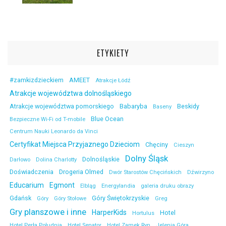
ETYKIETY
#zamkizdzieckiem
AMEET
Atrakcje Łódź
Atrakcje województwa dolnośląskiego
Atrakcje województwa pomorskiego
Babaryba
Beskidy
Baseny
Blue Ocean
Bezpieczne Wi-Fi od T-mobile
Centrum Nauki Leonardo da Vinci
Certyfikat Miejsca Przyjaznego Dzieciom
Chęciny
Cieszyn
Dolny Śląsk
Dolnośląskie
Darłowo
Dolina Charlotty
Doświadczenia
Drogeria Olmed
Dwór Starostów Chęcińskich
Dźwirzyno
Educarium
Egmont
Elbląg
Energylandia
galeria druku obrazy
Gdańsk
Góry Świętokrzyskie
Góry
Góry Stołowe
Greg
Gry planszowe i inne
HarperKids
Hotel
Hortulus
Hotel Perła Południa
Hotel Senator
Hotel Zamek Ryn
Jelenia Góra