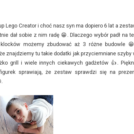
 Lego Creator i choć nasz syn ma dopiero 6 lat a zest
etnie dał sobie z nim radę 😁. Dlaczego wybór padł na t
 klocków możemy zbudować aż 3 różne budowle 
że znajdziemy tu takie dodatki jak przyciemniane szyby
o grill i wiele innych ciekawych gadżetów 👍. Pięk
igurek sprawiają, że zestaw sprawdzi się na preze
.