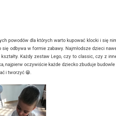
ch powodów dla których warto kupować klocki i się ni
to się odbywa w formie zabawy. Najmłodsze dzieci naw
 kształty. Każdy zestaw Lego, czy to classic, czy z inn
cka, najpierw oczywiście każde dziecko zbuduje budowle
ć i tworzyć 😁.