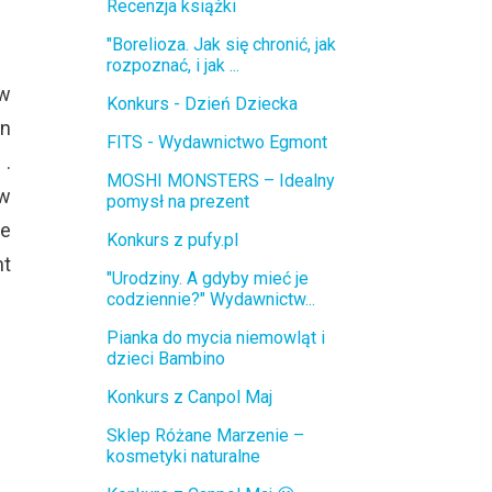
Recenzja książki
"Borelioza. Jak się chronić, jak
rozpoznać, i jak ...
aw
Konkurs - Dzień Dziecka
en
FITS - Wydawnictwo Egmont
.
MOSHI MONSTERS – Idealny
 w
pomysł na prezent
ne
Konkurs z pufy.pl
nt
"Urodziny. A gdyby mieć je
codziennie?" Wydawnictw...
Pianka do mycia niemowląt i
dzieci Bambino
Konkurs z Canpol Maj
Sklep Różane Marzenie –
kosmetyki naturalne