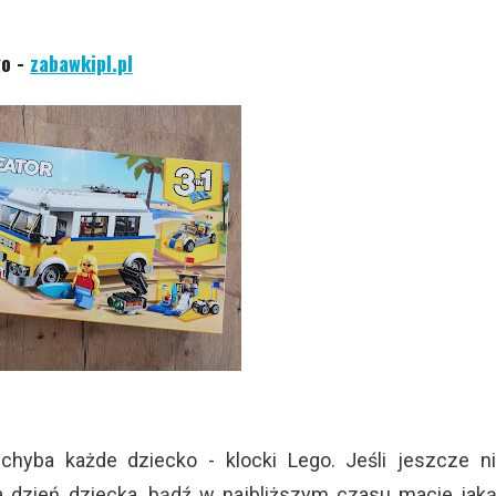
go -
zabawkipl.pl
 chyba każde dziecko - klocki Lego. Jeśli jeszcze n
a dzień dziecka, bądź w najbliższym czasu macie jak