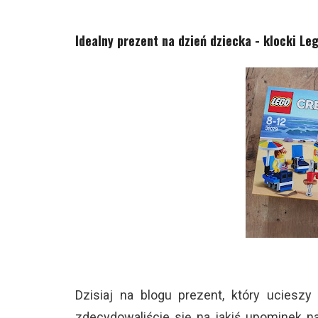
Idealny prezent na dzień dziecka - klocki Le
Dzisiaj na blogu prezent, który ucieszy
zdecydowaliście się na jakiś upominek n