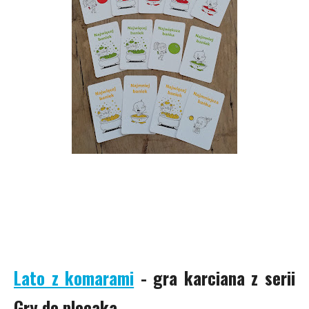
Lato z komarami
- gra karciana z serii
Gry do plecaka