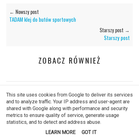
← Nowszy post
TADAM klej do butów sportowych
Starszy post →
Starszy post
ZOBACZ RÓWNIEŻ
This site uses cookies from Google to deliver its services
and to analyze traffic. Your IP address and user-agent are
15 komentarzy:
shared with Google along with performance and security
metrics to ensure quality of service, generate usage
WWW.NASZEBABELKOWO.PL
statistics, and to detect and address abuse.
20 maja 2019 22:18
Też posiadamy u siebie ten zestaw gier - i bardzo
LEARN MORE
GOT IT
często nam one towarzyszą. Najbardziej lubimy