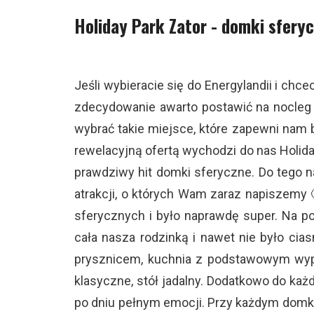
Holiday Park Zator - domki sfery
Jeśli wybieracie się do Energylandii i ch
zdecydowanie awarto postawić na nocleg w
wybrać takie miejsce, które zapewni nam b
rewelacyjną ofertą wychodzi do nas Holiday
prawdziwy hit domki sferyczne. Do tego 
atrakcji, o których Wam zaraz napiszem
sferycznych i było naprawdę super. Na p
cała nasza rodzinką i nawet nie było cia
prysznicem, kuchnia z podstawowym wypos
klasyczne, stół jadalny. Dodatkowo do k
po dniu pełnym emocji. Przy każdym domku 