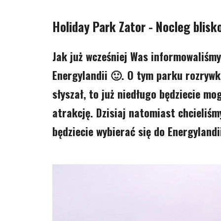
Holiday Park Zator - Nocleg blisk
Jak już wcześniej Was informowaliśmy
Energylandii 🙂. O tym parku rozrywk
słyszał, to już niedługo będziecie mo
atrakcję. Dzisiaj natomiast chcieliś
będziecie wybierać się do Energylandii