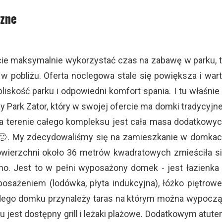
czne
cecie maksymalnie wykorzystać czas na zabawę w parku, 
 pobliżu. Oferta noclegowa stale się powiększa i war
liskość parku i odpowiedni komfort spania. I tu właśnie
 Park Zator, który w swojej ofercie ma domki tradycyjne
na terenie całego kompleksu jest cała masa dodatkowy
y 🙂. My zdecydowaliśmy się na zamieszkanie w domka
owierzchni około 36 metrów kwadratowych zmieściła s
sno. Jest to w pełni wyposażony domek - jest łazienka
ażeniem (lodówka, płyta indukcyjna), łóżko piętrowe
ażdego domku przynależy taras na którym można wypocz
jest dostępny grill i leżaki plażowe. Dodatkowym atut