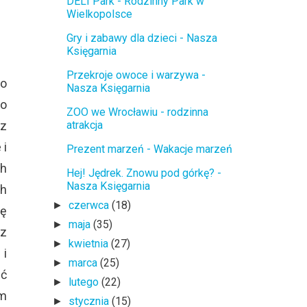
DELI Park - Rodzinny Park w
Wielkopolsce
Gry i zabawy dla dzieci - Nasza
Księgarnia
Przekroje owoce i warzywa -
to
Nasza Księgarnia
to
ZOO we Wrocławiu - rodzinna
 z
atrakcja
 i
Prezent marzeń - Wakacje marzeń
ch
Hej! Jędrek. Znowu pod górkę? -
Nasza Księgarnia
ch
czerwca
(18)
►
ię
maja
(35)
►
 z
kwietnia
(27)
►
 i
marca
(25)
►
ąć
lutego
(22)
►
em
stycznia
(15)
►