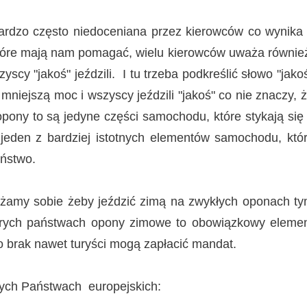
bardzo często niedoceniana przez kierowców co wynika
 które mają nam pomagać, wielu kierowców uważa równie
scy "jakoś" jeździli. I tu trzeba podkreślić słowo "jako
niejszą moc i wszyscy jeździli "jakoś" co nie znaczy, 
pony to są jedyne części samochodu, które stykają się
jeden z bardziej istotnych elementów samochodu, któ
eństwo.
rażamy sobie żeby jeździć zimą na zwykłych oponach t
órych państwach opony zimowe to obowiązkowy eleme
 brak nawet turyści mogą zapłacić mandat.
rych Państwach europejskich: