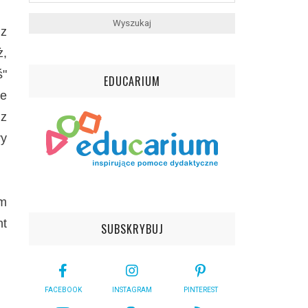
 z
ż,
ś"
EDUCARIUM
że
 z
ry
ym
nt
SUBSKRYBUJ
FACEBOOK
INSTAGRAM
PINTEREST