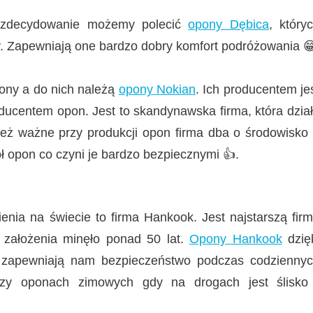
to zdecydowanie możemy polecić
opony Dębica
, który
ry. Zapewniają one bardzo dobry komfort podróżowania 
ony a do nich należą
opony Nokian
. Ich producentem je
oducentem opon. Jest to skandynawska firma, która dzia
ież ważne przy produkcji opon firma dba o środowisko
ół opon co czyni je bardzo bezpiecznymi 👍.
nia na świecie to firma Hankook. Jest najstarszą fir
 założenia minęło ponad 50 lat.
Opony Hankook
dzię
 zapewniają nam bezpieczeństwo podczas codzienny
rzy oponach zimowych gdy na drogach jest ślisko