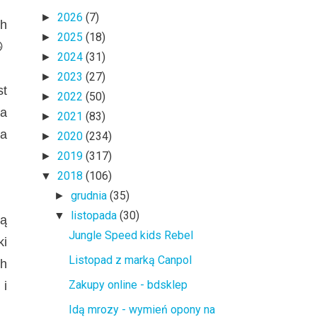
2026
(7)
►
ch
2025
(18)
►

2024
(31)
►
2023
(27)
►
st
2022
(50)
►
ła
2021
(83)
►
 a
2020
(234)
►
2019
(317)
►
2018
(106)
▼
grudnia
(35)
►
listopada
(30)
▼
mą
Jungle Speed kids Rebel
ki
Listopad z marką Canpol
ch
Zakupy online - bdsklep
 i
Idą mrozy - wymień opony na