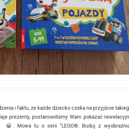
zenia i faktu, że każde dziecko czeka na przyjście takie
daje prezenty, postanowiliśmy Wam pokazać rewelacyj
a 😀. Mowa tu o serii "LEGO®. Buduj z wyobraźni