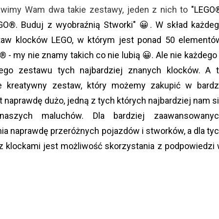
awimy Wam dwa takie zestawy, jeden z nich to
"LEGO
GO®. Buduj z wyobraźnią Stworki" 😀. W skład każde
taw klocków LEGO, w którym jest ponad 50 elementó
® - my nie znamy takich co nie lubią 😀. Ale nie każdego
iego zestawu tych najbardziej znanych klocków. A 
e kreatywny zestaw, który możemy zakupić w bard
t naprawdę dużo, jedną z tych których najbardziej nam s
 naszych maluchów. Dla bardziej zaawansowanyc
a naprawdę przeróżnych pojazdów i stworków, a dla ty
z klockami jest możliwość skorzystania z podpowiedzi