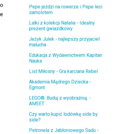
go
Pepe jeździ na rowerze i Pepe leci
samolotem
że
Lalki z kolekcji Natalia - Idealny
prezent gwiazdkowy
Jeżyk Julek - najlepszy przyjaciel
malucha
Edukacja z Wydawnictwem Kapitan
Nauka
List Miłosny - Gra karciana Rebel
Akademia Mądrego Dziecka -
Egmont
LEGO®. Buduj z wyobraźnią. -
AMEET
Czy warto kupić lodówkę side by
side?
Petronela z Jabłoniowego Sadu -