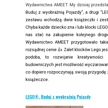
Wydawnictwa AMEET. My dzisiaj przedst
Buduj z wyobraźnią Pojazdy", a drugi
"LE
zestawu wchodzą dwie książeczki i zes
Chyba każde dziecko zna i lubi klocki LEGO
nas stać na zakupienie kolejnego drog
Wydawnictwo AMEET przygotowało taki
rozsądnej cenie 👍. Zalet klocków Lego jes
podoba, to rozwijanie kreatywności
budowniczych jest możliwość wyczarowani
co dopiero rozpoczynają swoją przygodę 
książeczce.
LEGO®. Buduj z wyobraźnią Pojazdy