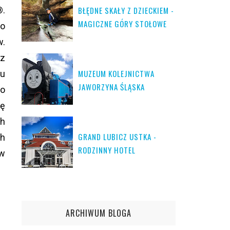
®.
BŁĘDNE SKAŁY Z DZIECKIEM -
MAGICZNE GÓRY STOŁOWE
go
w.
 z
MUZEUM KOLEJNICTWA
tu
JAWORZYNA ŚLĄSKA
zo
ię
h
GRAND LUBICZ USTKA -
ch
RODZINNY HOTEL
 w
ARCHIWUM BLOGA