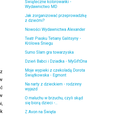
Świąteczne kolorowanki -
Wydawnictwo MD
Jak zorganizować przeprowadzkę
z dziećmi?
Nowości Wydawnictwa Alexander
Teatr Piasku Tetiany Galitsyny -
Królowa Śniegu
Sumo Slam gra towarzyska
Dzień Babci i Dziadka - MyGiftDna
Moje wypieki z czekoladą Dorota
ez
Świątkowska - Egmont
ów
Na narty z dzieckiem - rodzinny
ać
wyjazd
 w
O maluchu w brzuchu, czyli skąd
się biorą dzieci -...
i,
ek
Z Avon na Święta