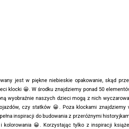
any jest w piękne niebieskie opakowanie, skąd prz
ieci klocki 😀. W środku znajdziemy ponad 50 element
oną wyobraźnie naszych dzieci mogą z nich wyczarow
 pojazdów, czy statków 😀. Poza klockami znajdziemy
 pełna inspiracji do budowania z przeróżnymi historyjkam
 kolorowania 😀. Korzystając tylko z inspiracji książ