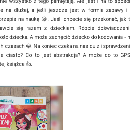
nie wszystko z tego pamiętają. Ale jest i na to sposó
e na dłużej, a jeśli jeszcze jest w formie zabawy i
zepis na naukę 😁. Jeśli chcecie się przekonać, jak 
i bawcie się razem z dzieckiem. Róbcie doświadczeni
ność dziecka. A może zachęcić dziecko do kodowania - 
h czasach 😁. Na koniec czeka na nas quiz i sprawdzen
ie ciasto? Co to jest abstrakcja? A może co to GP
ej książce 👍.