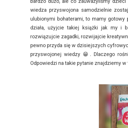
bardzo dużo, ale co zauważyliśmy dzieci 
wiedza przyswojona samodzielnie zostaj
ulubionymi bohaterami, to mamy gotowy pr
działa, użyjcie takiej książki jak my 
rozwiązujcie zagadki, rozwijajcie kreatyw
pewno przyda się w dzisiejszych cyfrowyc
przyswojonej wiedzy 😁. Dlaczego rośn
Odpowiedzi na takie pytanie znajdziemy w t