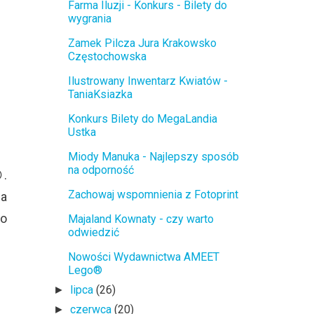
Farma Iluzji - Konkurs - Bilety do
wygrania
Zamek Pilcza Jura Krakowsko
Częstochowska
Ilustrowany Inwentarz Kwiatów -
TaniaKsiazka
Konkurs Bilety do MegaLandia
Ustka
Miody Manuka - Najlepszy sposób
na odporność
.
Zachowaj wspomnienia z Fotoprint
na
bo
Majaland Kownaty - czy warto
odwiedzić
Nowości Wydawnictwa AMEET
Lego®
lipca
(26)
►
czerwca
(20)
►