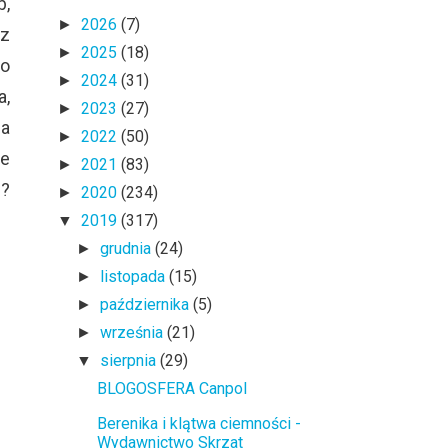
b,
2026
(7)
►
 z
2025
(18)
►
to
2024
(31)
►
a,
2023
(27)
►
na
2022
(50)
►
ie
2021
(83)
►
S?
2020
(234)
►
2019
(317)
▼
grudnia
(24)
►
listopada
(15)
►
października
(5)
►
września
(21)
►
sierpnia
(29)
▼
BLOGOSFERA Canpol
Berenika i klątwa ciemności -
Wydawnictwo Skrzat