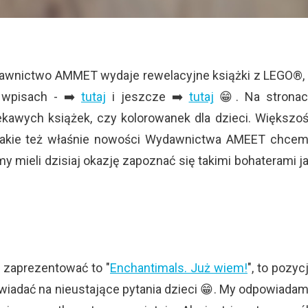
dawnictwo AMMET wydaje rewelacyjne książki z LEGO®,
 wpisach - ➡️
tutaj
i jeszcze ➡️
tutaj
😁. Na strona
kawych książek, czy kolorowanek dla dzieci. Większo
 Takie też właśnie nowości Wydawnictwa AMEET chce
y mieli dzisiaj okazję zapoznać się takimi bohaterami j
 zaprezentować to "
Enchantimals. Już wiem!
", to pozyc
wiadać na nieustające pytania dzieci 😁. My odpowiada