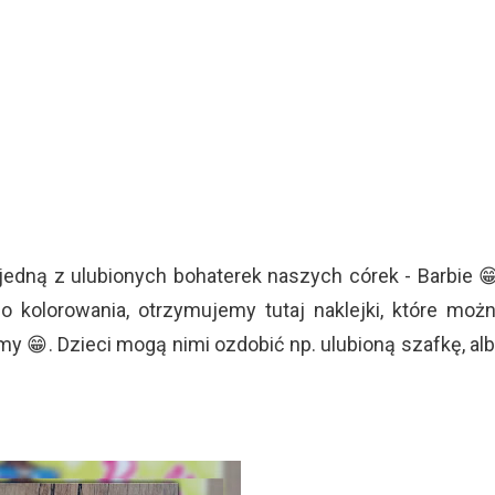
edną z ulubionych bohaterek naszych córek - Barbie 
 kolorowania, otrzymujemy tutaj naklejki, które moż
my 😁. Dzieci mogą nimi ozdobić np. ulubioną szafkę, al