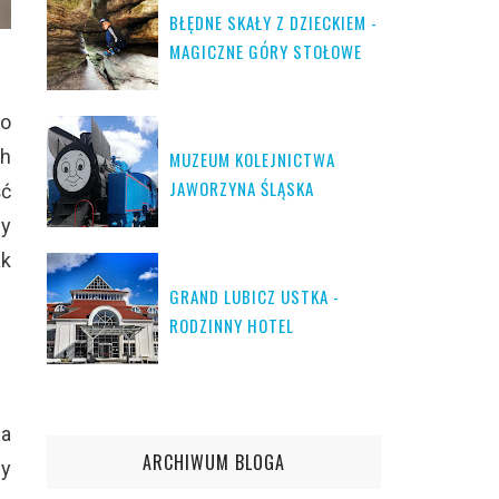
BŁĘDNE SKAŁY Z DZIECKIEM -
MAGICZNE GÓRY STOŁOWE
 o
ch
MUZEUM KOLEJNICTWA
JAWORZYNA ŚLĄSKA
ść
my
ak
GRAND LUBICZ USTKA -
RODZINNY HOTEL
ja
ARCHIWUM BLOGA
my