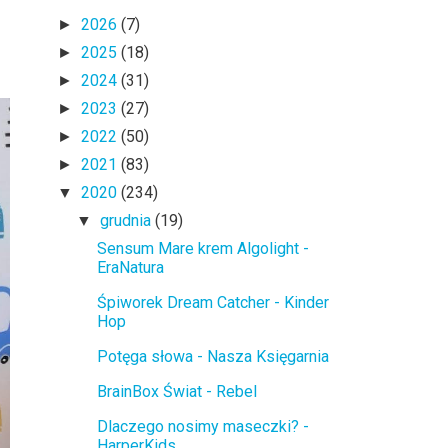
2026
(7)
►
2025
(18)
►
2024
(31)
►
2023
(27)
►
2022
(50)
►
2021
(83)
►
2020
(234)
▼
grudnia
(19)
▼
Sensum Mare krem Algolight -
EraNatura
Śpiworek Dream Catcher - Kinder
Hop
Potęga słowa - Nasza Księgarnia
BrainBox Świat - Rebel
Dlaczego nosimy maseczki? -
HarperKids