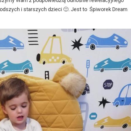
pieszymy Wam z podpowiedzią odnośnie rewelacyjnego
łodszych i starszych dzieci 🙂. Jest to Śpiworek Dream