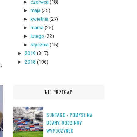
czerwca
(18)
►
maja
(35)
►
kwietnia
(27)
►
marca
(25)
►
lutego
(22)
►
stycznia
(15)
►
2019
(317)
►
2018
(106)
►
t
NIE PRZEGAP
SUNTAGO - POMYSŁ NA
UDANY, RODZINNY
WYPOCZYNEK