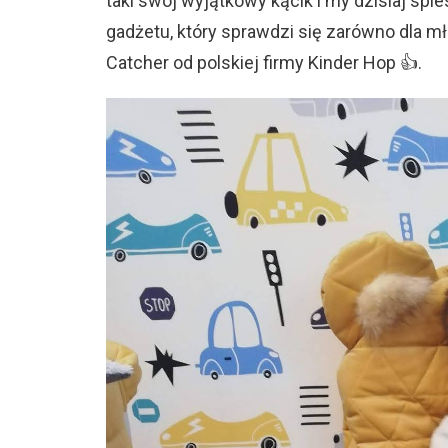
taki swój wyjątkowy kącik i my dzisiaj s
gadżetu, który sprawdzi się zarówno dla m
Catcher od polskiej firmy Kinder Hop 👍.