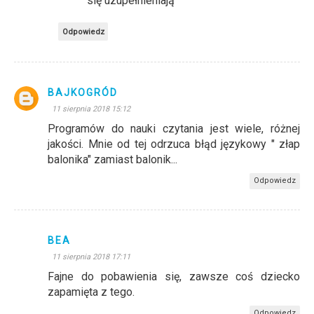
się uzupełnieniają
Odpowiedz
BAJKOGRÓD
11 sierpnia 2018 15:12
Programów do nauki czytania jest wiele, różnej
jakości. Mnie od tej odrzuca błąd językowy " złap
balonika" zamiast balonik...
Odpowiedz
BEA
11 sierpnia 2018 17:11
Fajne do pobawienia się, zawsze coś dziecko
zapamięta z tego.
Odpowiedz