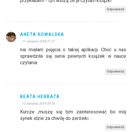
przykładem - tzn widzą że ja czytam książki
Odpowiedz
ANETA KOWALSKA
11 sierpnia 2018 21:21
nie miałam pojęcia o takiej aplikacji. Choć u nas
sprawdziła się seria pewnych książek w nauce
czytania
Odpowiedz
BEATA HERBATA
12 sierpnia 2018 09:35
Kurcze ,muszę się tym zainteresować bo mój
synek idzie za chwilę do zerówki. ..
Odpowiedz