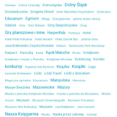
Dolny Śląsk
Dolnośląskie
Darłowo
Dolina Charlotty
Doświadczenia
Drogeria Olmed
Dwór Starostów Chęcińskich
Dźwirzyno
Educarium
Egmont
Elbląg
Energylandia
galeria druku obrazy
Gdańsk
Góry Świętokrzyskie
Góry
Góry Stołowe
Greg
Gry planszowe i inne
HarperKids
Hotel
Hortulus
Hotel Perła Południa
Hotel Senator
Hotel Zamek Ryn
Jelenia Góra
Jura Krakowsko Częstochowska
Kabum
Karkonoski Park Narodowy
Kącik Malucha
Karpacz
Kaszuby
Kolejkowo
Kawa
Klocki
Kołobrzeg
Komiks
Kolejkowo i miasto z Piernika
Kolejkowo Wrocław
konkursy
Książki
Książka
Lego
Kopalnia Soli Bochnia
Łódź
Łódź Travel
Łódź z dzieckiem
Łazienki Królewskie
Małopolska
Magiczna symetria - Educarium
Mandoria
Mazowieckie
Mazury
Masyw Śnieżnika
Miasto z piernika Kolejkowo Wrocław
miasto z piernika we Wrocławiu
Montis
Muzeum
morze
Muzeum Kinematografii
Muzeum Porcelany
Muzuem
Muzeum Wsi Kieleckiej
nad Bałtykiem
nad morzem
Nasza Księgarnia
Nauka przez zabawę
Nauka
noclegi