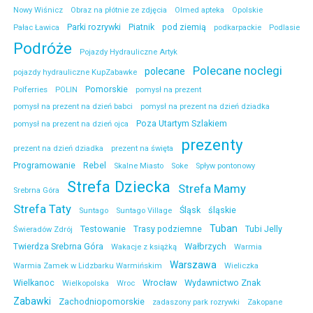
Nowy Wiśnicz
Obraz na płótnie ze zdjęcia
Olmed apteka
Opolskie
Parki rozrywki
Piatnik
pod ziemią
Pałac Ławica
podkarpackie
Podlasie
Podróże
Pojazdy Hydrauliczne Artyk
Polecane noclegi
polecane
pojazdy hydrauliczne KupZabawke
Pomorskie
Polferries
POLIN
pomysł na prezent
pomysł na prezent na dzień babci
pomysł na prezent na dzień dziadka
Poza Utartym Szlakiem
pomysł na prezent na dzień ojca
prezenty
prezent na dzień dziadka
prezent na święta
Programowanie
Rebel
Skalne Miasto
Soke
Spływ pontonowy
Strefa Dziecka
Strefa Mamy
Srebrna Góra
Strefa Taty
Śląsk
śląskie
Suntago
Suntago Village
Tuban
Testowanie
Trasy podziemne
Tubi Jelly
Świeradów Zdrój
Twierdza Srebrna Góra
Wałbrzych
Wakacje z książką
Warmia
Warszawa
Warmia Zamek w Lidzbarku Warmińskim
Wieliczka
Wielkanoc
Wrocław
Wydawnictwo Znak
Wielkopolska
Wroc
Zabawki
Zachodniopomorskie
zadaszony park rozrywki
Zakopane