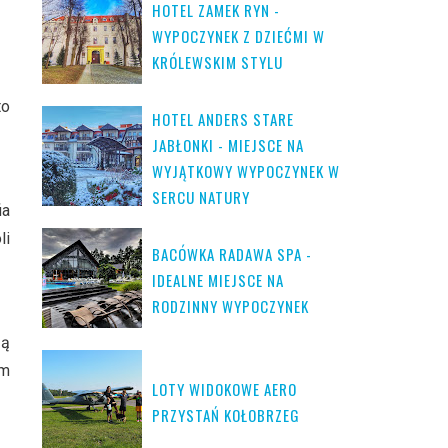
HOTEL ZAMEK RYN -
WYPOCZYNEK Z DZIEĆMI W
KRÓLEWSKIM STYLU
to
HOTEL ANDERS STARE
JABŁONKI - MIEJSCE NA
WYJĄTKOWY WYPOCZYNEK W
SERCU NATURY
ia
li
BACÓWKA RADAWA SPA -
IDEALNE MIEJSCE NA
RODZINNY WYPOCZYNEK
zą
em
LOTY WIDOKOWE AERO
PRZYSTAŃ KOŁOBRZEG