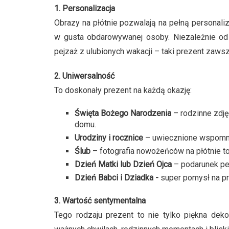
1. Personalizacja
Obrazy na płótnie pozwalają na pełną personali
w gusta obdarowywanej osoby. Niezależnie od t
pejzaż z ulubionych wakacji – taki prezent zaw
2. Uniwersalność
To doskonały prezent na każdą okazję:
Święta Bożego Narodzenia
– rodzinne zdję
domu.
Urodziny i rocznice
– uwiecznione wspomni
Ślub
– fotografia nowożeńców na płótnie to
Dzień Matki lub Dzień Ojca
– podarunek peł
Dzień Babci i Dziadka -
super pomysł na pr
3. Wartość sentymentalna
Tego rodzaju prezent to nie tylko piękna dek