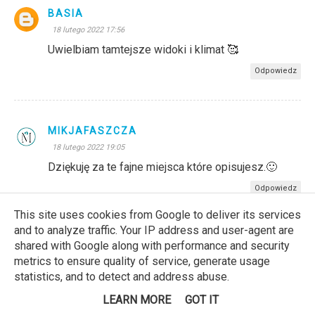
BASIA
18 lutego 2022 17:56
Uwielbiam tamtejsze widoki i klimat 🥰
Odpowiedz
MIKJAFASZCZA
18 lutego 2022 19:05
Dziękuję za te fajne miejsca które opisujesz.🙂
Odpowiedz
This site uses cookies from Google to deliver its services
and to analyze traffic. Your IP address and user-agent are
shared with Google along with performance and security
Dariakre
metrics to ensure quality of service, generate usage
18 lutego 2022 21:13
statistics, and to detect and address abuse.
Poleciłam znajomym, na pewno odwiedza to
miejsce :)
LEARN MORE
GOT IT