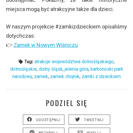
miejsca mogą być atrakcyjne także dla dzieci.
W naszym projekcie #zamkizdzieckiem opisaliśmy
dotychczas:
👉
Zamek w Nowym Wiśniczu
atrakcje województwa dolnośląskiego
,
Tagi:
dolnośląskie
,
dolny śląsk
,
jelenia góra
,
karkonoski park
narodowy
,
zamek
,
zamek chojnik
,
zamki z dzieckiem
PODZIEL SIĘ
UDOSTĘPNIJ
TWEETNIJ
PRZYPNIJ
WYŚLIJ