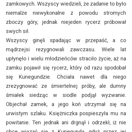
zamkowych. Wszyscy wiedzieli, że zadanie to było
niemalże niewykonalne z powodu stromych
zboczy góry, jednak niejeden rycerz próbował
swych sił.
Wszyscy ginęli spadając w przepaść, a co
mądrzejsi rezygnowali zawczasu. Wiele lat
upłynęło i wielu młodzieńców straciło życie, aż na
zamku pojawił się rycerz, który od razu spodobał
się Kunegundzie. Chciała nawet dla niego
zrezygnować ze śmiertelnej próby, ale dumny
śmiałek siedząc w siodle podjął wyzwanie.
Objechał zamek, a jego koń utrzymał się na
urwistym szlaku. Księżniczka pospieszyła mu na
powitanie. Ten jednak ani drgnął i odrzekł, iż nie
chce wiązać się z Kunegundą, gdyż przez jej